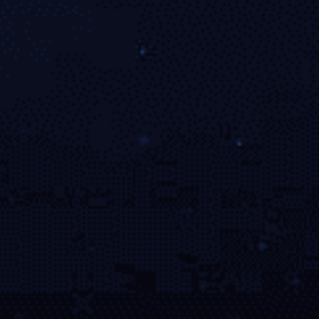
枪支哈登
中超本土球员身价新榜单王钰栋领
张子
衔李昊身...
勇可贾
哈登因其车
近年来，中国足球的职业联赛水平不断
在当
.
提高，中超联赛作为国内最高水平...
要在技
查看详情
2026-07-29
查看详情
2026-