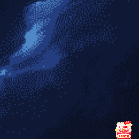
进
化方向。
荐系统上线，结合hth体育用户偏好提供个性推送。
自动聚合平台高关注赛事，便于快速浏览。
，集中展示当日热议赛事与趋势。
，支持hth官方网页版-hth(中国)语音与字幕讲解，