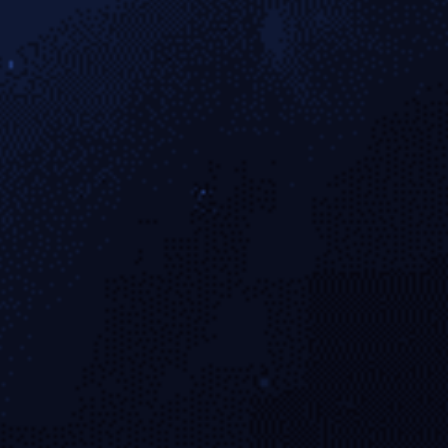
类更清晰，常见问题支持搜索直达。
，支持建议提交与分类响应。
APP，随时掌握赛事
，hth体育 App 提供高清直播、实时比分、数
务，助您畅享专业体育内容。
响应快速
输，隐私守护