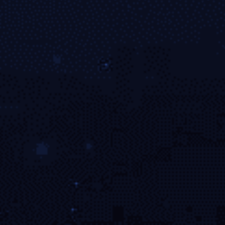
球迷惊魂经历：枪口下的恐惧
警方在哈登车辆杯架发现
察的冷...
承认枪支...
代社会，体育赛事不仅是竞技的舞
近日，NBA明星球员詹姆斯·
更是万千球迷情感的寄托。然...
辆内发现枪支而引发广泛关注..
-08-01
查看详情
2026-07-29
联系我们
玉门市玉泽路862号