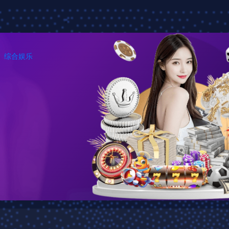
App下载
公司介绍
体育报道
hth体育
—— 比赛数据从这里开