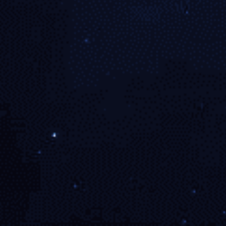
希门尼斯深感歉意坚决不退国家队
中国
誓言继续...
与警
在乌拉圭足球的历史长河中，希门尼斯
在现
是一位备受瞩目的球员。近期，他...
台，
2026-08-03
查看详情
2026
推荐网站
ag官方入口
华体会网页
mk中国官网