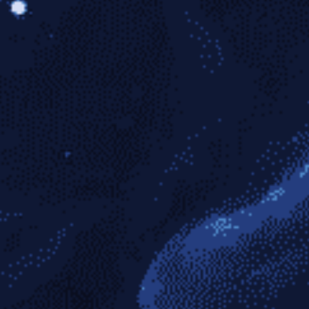
功能模块更新 · 分类查看版本演
功能角度归纳最近多个版本的主要更新内容，便于你快速了解优
赛事推荐
览数据实时同步。
v6.3.0：
基于行为模式的推
用户参与积极性。
v6.2.0：
新增“热投榜”，
能一键直达。
v5.9.2：
话题聚合功能加入
帮助与学习
更流畅。
v6.3.0：
新增“玩法教学专区”