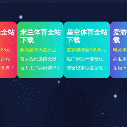
平台定期推出签到抽奖、赛事参与奖
励、节日礼包等多样化用户激励，提
升参与感与平台活跃度，打造更有温
度的服务体系。
高效系统响应
无论是赛事浏览、数据调用或内容切
换，系统响应均保持毫秒级速度，极
大提升使用流畅度，让您高效获取
hth官方网页版-hth(中国) 数据资源。