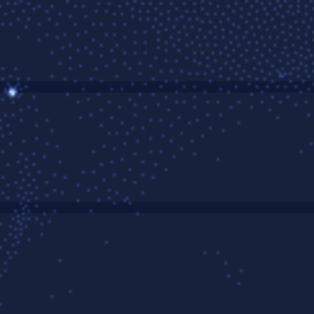
事、专业数据、高清视频，
hth体育APP
与网页版为您提供便捷
APP下载
网页版入口
为什么选择 hth体育？
用心服务 · 细节决定体验
多元活动回馈